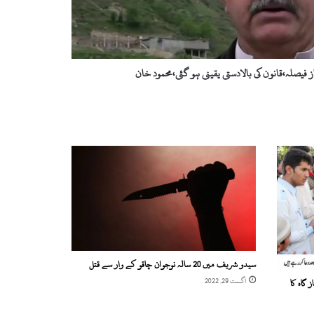
 فیصلہ،قانون کی بالادستی یقینی ہو گئی،محمود خان
سیدو شریف میں 20 سالہ نوجوان چاقو کے وار سے قتل
اگست 29, 2022
 گاہ کا