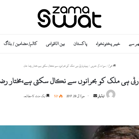
ھر سے
خیبر پختونخواہ
پاکستان
بین الاقوامی
کالم/ مضامین / بلاگ
ھوم
/
سوات کی خبریں
/
پیپلزپارٹی ہی ملک کو بحرانوں سے نکال سکتی ہے،مختار رضا خان
ارٹی ہی ملک کو بحرانوں سے نکال سکتی ہے،مختار رض
S
ایڈیٹر
جولائی 29, 2017
521
ایک منٹ کا مطالعہ
e
n
d
a
n