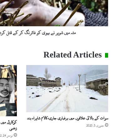
ہ
ر
ن
ے
ب
مٹہ میں شوہر نے بیوی کو فائرنگ کر کے قتل کردی
ی
و
ی
Related Articles
ک
و
ف
ا
ئ
ر
ن
گ
ک
ر
سوات کے بالائی علاقوں میں برفباری جاری،کالام شاہراہ بند
ک
کوکارئی میں 
جنوری 5, 2020
ے
زخمی
ق
نومبر 24, 2022