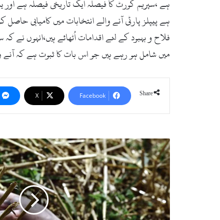
ہے ،سپریم کورٹ کا فیصلہ ایک تاریخی فیصلہ ہے اور یہ
ہے پیپلز پارٹی آنے والے انتخابات میں کامیابی حاصل کر
فلاح و بہبود کے لئے اقدامات اُٹھائے ہیں،انہوں نے کہ
میں شامل ہو رہے ہیں جو اس بات کا ثبوت ہے کہ آنے وال
Share
X
Facebook
م
ٹ
ہ
م
ی
ں
ش
و