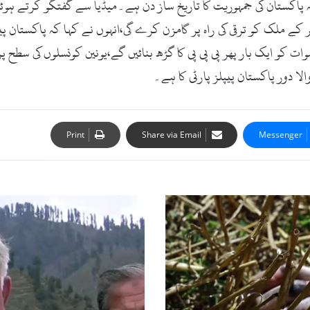
 پاکستان کی جمہوریت کا تاریخ ساز دن ہے۔میڈیا سے گفتگو کرتے ہوئے 
 کے ملک کو ترقی کی راہ پر گامزن کرے گی،انہوں نے کہا کہ پاکستان پیپ
 سوات کو ایک بار پھر پی پی پی کا گڑھ بنائیں گے،یونین کونسلوں کی سط
ا دور پاکستان پیپلز پارٹی کا ہے۔
Print
Share via Email
Messenger
س
پ
ر
ی
م
ک
و
ر