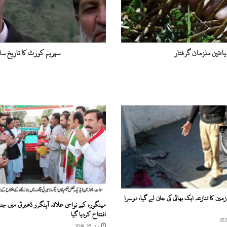
ٹ
ک
ا
ت
ا
ا،تین ملزمان گرفتار
سپریم کورٹ کا تاریخ ساز
ر
ی
خ
س
ا
ز
ف
ی
ص
ل
ہ
،
ق
ا
زمین کا تنازعہ ایک بھائی کی جان لے گیا، دوسرا
مینگورہ کے نواحی علاقہ آہنگرو ڈھیرئی میں جناز
ن
افتتاح کردیا گیا
و
مئی 25, 2018