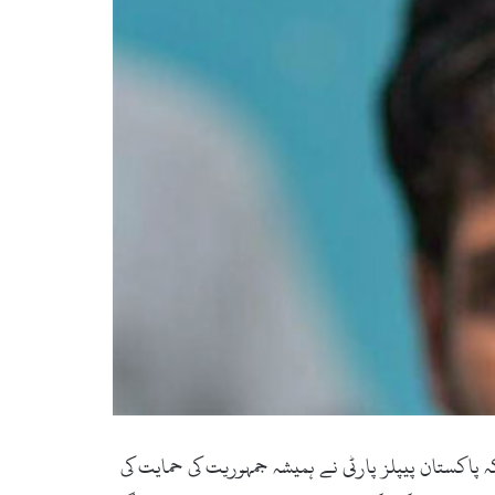
ن نے کہا ہے کہ پاکستان پیپلز پارٹی نے ہمیشہ جمہوریت کی حمایت کی