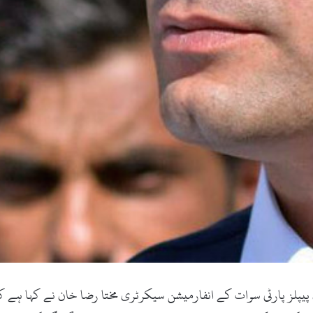
 ڈاٹ کام ۔29جولائی 2017ء )پاکستان پیپلز پارٹی سوات کے انفارمیشن سیکرٹری مختا رضا خا