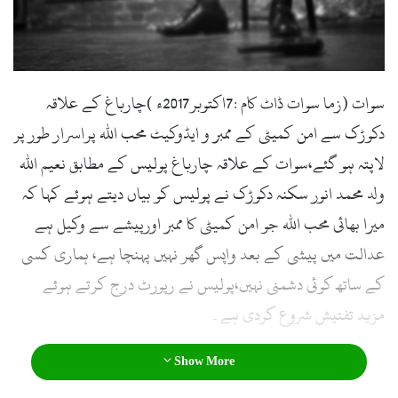
l
سوات (زما سوات ڈاٹ کام :7اکتوبر2017ء )چارباغ کے علاقہ
دکوڑک سے امن کمیٹی کے ممبر و ایڈوکیٹ محب اللہ پراسرار طور پر
لاپتہ ہو گئے،سوات کے علاقہ چارباغ پولیس کے مطابق نعیم اللہ
ولد محمد انور سکنہ دکوڑک نے پولیس کو بیاں دیتے ہوئے کہا کہ
میرا بھائی محب اللہ جو امن کمیٹی کا ممبر اورپیشے سے وکیل ہے
عدالت میں پیشی کے بعد واپس گھر نہیں پہنچا ہے، ہماری کسی
کے ساتھ کوئی دشمنی نہیں،پولیس نے رپورٹ درج کرتے ہوئے
مزید تفتیش شروع کردی ہے۔
Show More