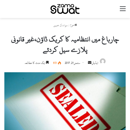
مینو
ھوم
/
سوات کی خبریں
چارباغ میں انتظامیہ کا کریک ڈاؤن،غیر قانونی
پلازے سیل کردئے
ایڈیٹر
S
ستمبر 21, 2017
651
ایک منٹ کا مطالعہ
e
n
d
a
n
e
m
a
i