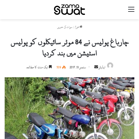
مینو
ھوم
/
سوات کی خبریں
چارباغ پولیس نے 84 موٹر سائیکلوں کو پولیس
اسٹیشن میں بند کردیا
ایڈیٹر
S
ستمبر 13, 2017
509
ایک منٹ کا مطالعہ
e
n
d
a
n
e
m
a
i