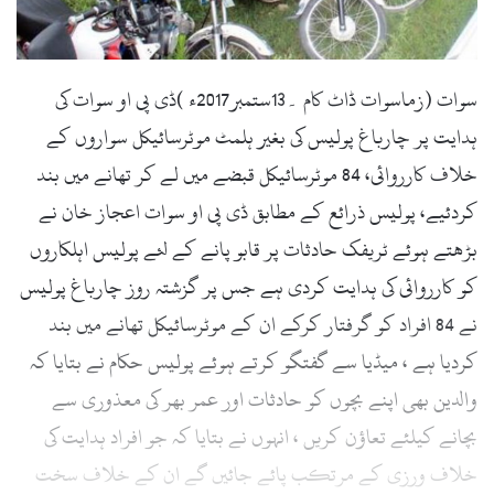
l
سوات (زماسوات ڈاٹ کام ۔13ستمبر2017ء )ڈی پی او سوات کی
ہدایت پر چارباغ پولیس کی بغیر ہلمٹ موٹرسائیکل سواروں کے
خلاف کارروائی، 84 موٹرسائیکل قبضے میں لے کر تھانے میں بند
کردئیے، پولیس ذرائع کے مطابق ڈی پی او سوات اعجاز خان نے
بڑھتے ہوئے ٹریفک حادثات پر قابو پانے کے لئے پولیس اہلکاروں
کو کارروائی کی ہدایت کردی ہے جس پر گزشتہ روز چارباغ پولیس
نے 84 افراد کو گرفتار کرکے ان کے موٹرسائیکل تھانے میں بند
کردیا ہے ، میڈیا سے گفتگو کرتے ہوئے پولیس حکام نے بتایا کہ
والدین بھی اپنے بچوں کو حادثات اور عمر بھر کی معذوری سے
بچانے کیلئے تعاؤن کریں ، انہوں نے بتایا کہ جو افراد ہدایت کی
خلاف ورزی کے مرتکب پائے جائیں گے ان کے خلاف سخت