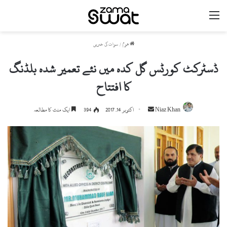
مینو
ھوم
/
سوات کی خبریں
ڈسٹرکٹ کورٹس گل کدہ میں نئے تعمیر شدہ بلڈنگ
کا افتتاح
Niaz Khan
S
اکتوبر 14, 2017
394
ایک منٹ کا مطالعہ
e
n
d
a
n
e
m
a
i