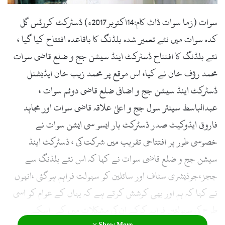
l
سوات (زما سوات ڈاٹ کام:14اکتوبر2017ء) ڈسٹرکٹ کورٹس گل
کدہ سوات میں نئے تعمیر شدہ بلڈنگ کا باقاعدہ افتتاح کیا گیا ،
نئے بلڈنگ کا افتتاح ڈسٹرکٹ اینڈ سیشن جج و ضلع قاضی سوات
محمد رؤف خان نے کیا، اس موقع پر محمد زیب خان ایڈیشنل
ڈسٹرکٹ اینڈ سیشن جج و اضافی ضلع قاضی دوئم سوات ،
عبدالباسط سینئر سول جج و اعلیٰ علاقہ قاضی سوات اور مجاہد
فاروق ایڈوکیٹ صدر ڈسٹرکٹ بار ایسو سی ایشن سوات نے
خصوسی طور پر افتتاحی تقریب میں شرکت کی ، ڈسٹرکٹ اینڈ
سیشن جج و ضلع قاضی سوات نے کہا کہ اس نئے بلڈنگ سے
ججز،جوڈیشری سٹاف اور سائلین کو سہولت فراہم ہوگئی ،انہوں
نے کہا کہ ہم اور بھی کوشش کرتے ہے کہ یہاں کے عوام کو اسی
طرح کی سہولتیں فراہم کرکے ان کی مشکلات میں کمی اسکے ۔
Show More