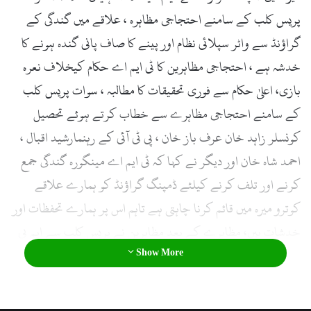
l
پریس کلب کے سامنے احتجاجی مظاہرہ ، علاقے میں گندگی کے
گراؤنڈ سے واٹر سپلائی نظام اور پینے کا صاف پانی گندہ ہونے کا
خدشہ ہے ، احتجاجی مظاہرین کا ٹی ایم اے حکام کیخلاف نعرہ
بازی، اعلیٰ حکام سے فوری تحقیقات کا مطالبہ ، سوات پریس کلب
کے سامنے احتجاجی مظاہرے سے خطاب کرتے ہوئے تحصیل
کونسلر زاہد خان عرف باز خان ، پی ٹی آئی کے رہنمارشید اقبال ،
احمد شاہ خان اور دیگر نے کہا کہ ٹی ایم اے مینگورہ گندگی جمع
کرنے اور تلف کرنے کیلئے ڈمپنگ گراؤنڈ کو ہمارے علاقے
کوترو میرہ میں قائم کرنا چاہتی ہے تاہم اس پر ہمارے تحفظات اور
خدشات ہیں، مظاہرے کے بعد مظاہرین نے پریس کلب سے ایم پی
Show More
اے فضل حکیم کے گھر کی طرف روانہ ہوئے اور وہاں پر دھرنا بھی
دیا ہے واضح رہے کہ مظاہرین نے اپنے مطالبات کے حق میں پر
امن احتجاج کیا اور ڈمپنگ گراؤنڈ کو کہیں اور منتقل کرنے کا