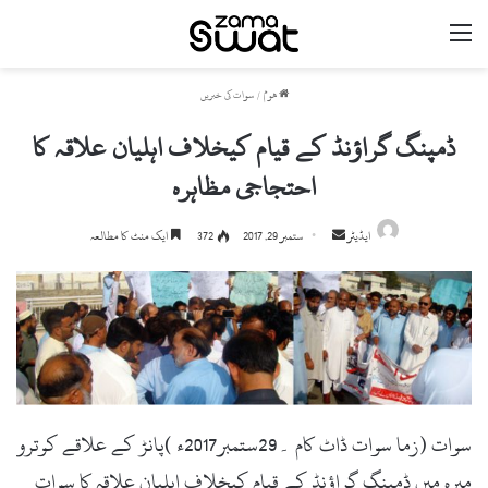
مینو
ھوم
/
سوات کی خبریں
ڈمپنگ گراؤنڈ کے قیام کیخلاف اہلیان علاقہ کا
احتجاجی مظاہرہ
ایڈیٹر
S
ستمبر 29, 2017
372
ایک منٹ کا مطالعہ
e
n
d
a
n
e
m
سوات (زما سوات ڈاٹ کام ۔29ستمبر2017ء )پانڑ کے علاقے کوترو
a
i
میرہ میں ڈمپنگ گراؤنڈ کے قیام کیخلاف اہلیان علاقہ کا سوات