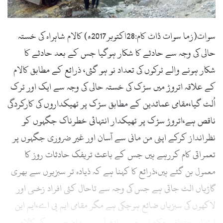
l
سوات(زما سوات ڈاٹ کام:28اکتوبر2017ء) کالام شاہراہ کی خستہ
حالی کی وجہ سے حادثے کا شکار ہوگیا جس کے بعد حادثے کا
شکار ہونے والے ٹرکوں کی تعداد نو ہو گئی، ذرائع کے مطابق کالام
کے علاقہ اتروڑ میں سڑک کی خستہ حالی کی وجہ سے ایک اور ٹرک
اُلٹ گیا،مقامی عمائدین کے مطابق سڑک پر ٹھیکداروں کی کارکردگی
ناقص ہے،اتروڑ سڑک پر ٹھیکدار انتہائی خطرناک جگہوں کو
نظرانداز کرکے اپنی من مانی سے آسان اور غیر ضروری جگہوں پر
تعمراتی کام کررہے ہیں جس کے باعث ٹریفک حادثات روز کا
معمول بن گئے ہیں،ذرائع کا کہنا ہے کہ ذیادہ تر سبزیوں سے بھری
گاڑیاں الٹ جاتی ہے جس کی وجہ سے تاحال کئی افراد زخمی اور
لاکھوں کی سبزیاں ضائع ہوچکی ہے مگر مقامی ایم پی اے،ایم این
اے اور متعلقہ حکام نے چپ سادھ لی ہے۔واضح رہے کہ کالام