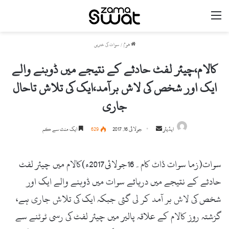
مینو
ھوم
/
سوات کی خبریں
کالام،چیئر لفٹ حادثے کے نتیجے میں ڈوبنے والے
ایک اور شخص کی لاش برآمد،ایک کی تلاش تاحال
جاری
ایڈیٹر
S
جولائی 16, 2017
629
ایک منٹ سے کم
e
n
سوات(زما سوات ڈاٹ کام۔16جولائی2017ء)کالام میں چیئر لفٹ
d
a
حادثے کے نتیجے میں دریائے سوات میں ڈوبنے والے ایک اور
n
شخص کی لاش بر آمد کر لی گئی جبکہ ایک کی تلاش جاری ہے،
e
گزشتہ روز کالام کے علاقہ پالیر میں چیئر لفٹ کی رسی ٹوٹنے سے
m
a