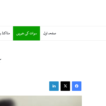
صفحہ اول
سوات کی خبریں
ملاکنڈ ب
ک
LinkedIn
X
Facebook