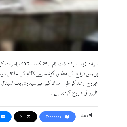
سوات (زما سوات
پولیس ذرائع کے مطابق گزشتہ روز کالام کے علاقے دوہ
مجروح ارشد کو طبی امداد کے لئے سیدوشریف اسپتال منت
کارروائی شروع کردی ہے۔
Share
X
Facebook