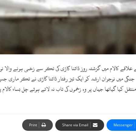
 ڈاٹ کام ۔25اگست 2017ء )سوات کے علاقے کالام میں گزشتہ روز ڈائنا گاڑی کی ٹکر سے زخمی
 جنگی میں نوجوان ارشد کو ایک تیز رفتار ڈائنا گاڑی نے ٹکر ماری 
قل کیا گیاتھا جہاں پر وہ زخموں کی تاب نہ لاتے ہوئے چل بسا، کالام
Print
Share via Email
Messenger