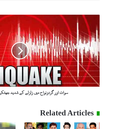
س
و
ا
ت
ا
و
ر
گ
ر
د
و
ن
و
سوات اور گردونواح میں زلزلے کے شدید جھٹکے،شدت5.2
ا
ح
م
Related Articles
ی
ں
ز