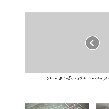
 توڑ جواب جماعت اسلامی دے گی،مشتاق احمد خان