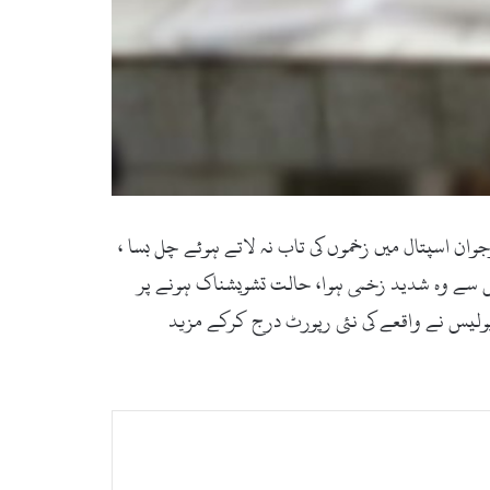
 ہونے والا نوجوان اسپتال میں زخموں کی تاب نہ لاتے ہوئے چل بسا ،
جس سے وہ شدید زخمی ہوا، حالت تشویشناک ہونے پر
 پولیس نے واقعے کی نئی رپورٹ درج کرکے مزید