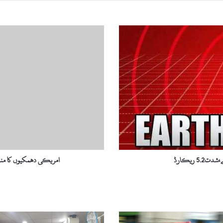
ا
م
ر
ی
ک
ی
د
ھ
م
ک
ی
و
ں
 ریکارڈ
امریکی دھمکیوں کا منہ
ک
ا
م
ن
ہ
ت