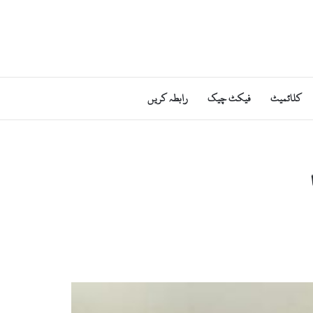
کلائمیٹ
فیکٹ چیک
رابطہ کریں