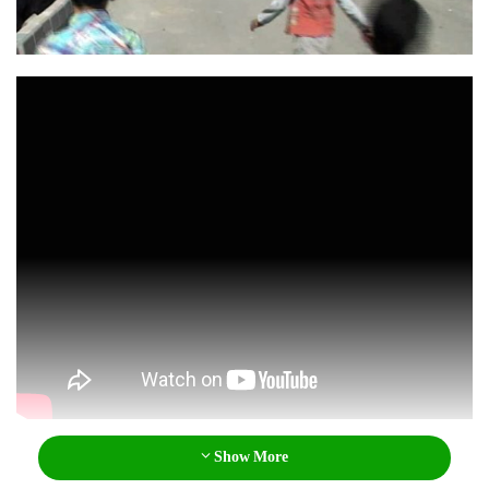
l
Show More