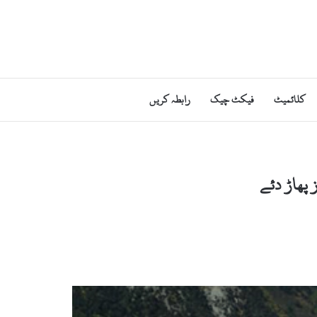
کلائمیٹ
فیکٹ چیک
رابطہ کریں
 پھاڑ دئے