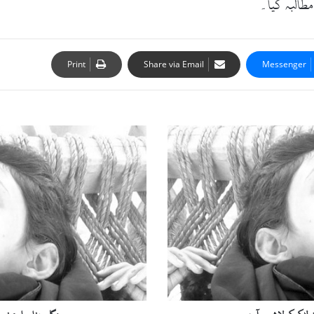
مطالبہ کیا۔
Print
Share via Email
Messenger
م
ن
گ
ل
و
ر
،
ن
ا
م
ع
ل
و