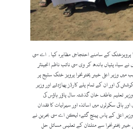
علی خیبرپختونخوا پرویزخٹک کے سامنے احتجاجی مظاہرہ کیا۔ اے سی
نے سیاہ پٹیاں باندھ کر وی سی نائب ناظم انجینئر
 میں وزیر اعلی خیبر پختونخوا پرویز خٹک سٹیج پر
 کی اور ان کے تمام پلے کارڈز پھاڑدئے اور وزیر
وزیر تعلیم عاطف خان گذشتہ سال پاؤر ہاؤس کی
 ہائی سکولوں میں اساتذہ اور سہولیات کا فقدان
 وزیر اعلی کے پاس پہنچ گئے، لیکن اے سی بحرین نے
لی خیبر پختونخوا سے مٹلتان کے تعلیمی مسائل حل