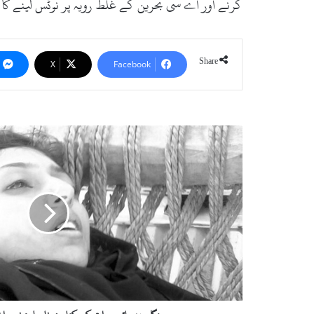
کرنے اور اے سی بحرین کے غلط رویہ پر نوٹس لینے کا 
Share
X
Facebook
م
ن
گ
ل
و
ر
،
د
ر
ی
ا
ئ
ے