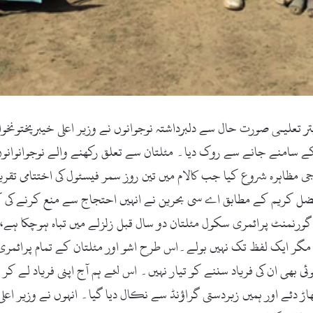
کام۔18ستمبر2017ء)مٹلتان میں ابتر تعلیمی صورت حال سے دلبرداشتہ نوجوانوں نے وزیر ا
 کے سامنے جانے سے روک دیا۔ مٹلتان سے تعلق رکھنے والے نوجوانوانوں 
 مظاہرہ شروع کیا جب کالام میں تین روز سمر فیسٹول کی اختتامی تقریب
 کریم کے مطابق اے سی بحرین نے انہیں احتجاج سے منع کرنے کی کوشش
 گورنمنٹ پرائمری سکول مٹلتان دو سال قبل زلزلے میں تباہ ہوچکا ہے،
 ایک لفظ تک نہیں بولے۔اس طرح اشو اور مٹلتان کے تمام پرائمری اور
بھی ان کی فریاد سننے کو تیار نہیں۔ اس لئے ہم آج اپنی فریاد لے کر
ھاڑ دئے اور ہمیں زبردستی گراؤنڈ سے نکال دیا گیا۔ انہوں نے وزیر اع