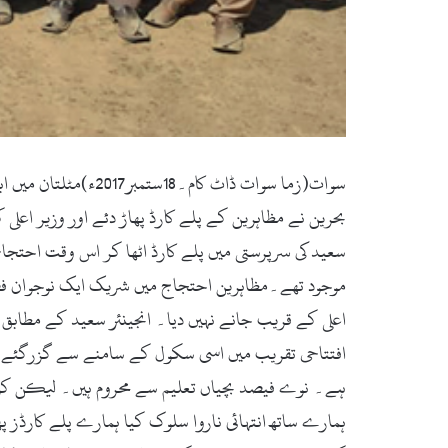
سوات(زما سوات ڈاٹ 
بحرین نے مظاہرین کے پلے کارڈ پھاڑ دئے اور وزیر اعلی
سعید کی سرپرستی میں پلے کارڈ اٹھا کر اس وقت احتجاجی
موجود تھے۔مظاہرین احتجاج میں شریک ایک نوجوان فضل
اعلی کے قریب جانے نہیں دیا۔ انجینئر سعید کے مطابق
افتتاحی تقریب میں اسی سکول کے سامنے سے گزرگئے مگر
ہے۔ نوے فیصد بچیاں تعلیم سے محروم ہیں۔ لیکن کوئی 
ہمارے ساتھ انتہائی ناروا سلوک کیا ہمارے پلے کارڈز پ