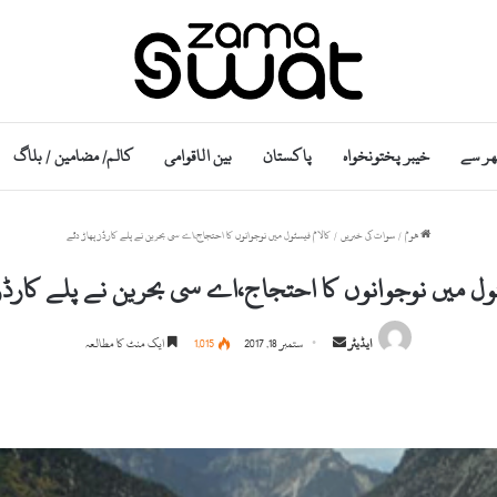
ھر سے
خیبر پختونخواہ
پاکستان
بین الاقوامی
کالم/ مضامین / بلاگ
ھوم
/
سوات کی خبریں
/
کالام فیسٹول میں نوجوانوں کا احتجاج،اے سی بحرین نے پلے کارڈز پھاڑ دئے
ول میں نوجوانوں کا احتجاج،اے سی بحرین نے پلے کارڈز
S
ایڈیٹر
ستمبر 18, 2017
1,015
ایک منٹ کا مطالعہ
e
n
d
a
n