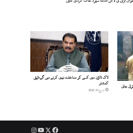
جوان لڑکی کی لاش امانتاً سپرد خاک کردی گئیں
لاک ڈاؤن میں کسی کو مداخلت نہیں کرنے دیں گے،ڈپٹی
کمشنر
ئی جانی
مارچ 31, 2020
Instagram
YouTube
Facebook
X