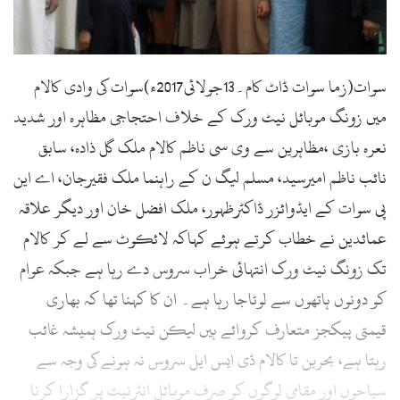
l
سوات(زما سوات ڈاٹ کام۔13جولائی2017ء)سوات کی وادی کالام
میں زونگ موبائل نیٹ ورک کے خلاف احتجاجی مظاہرہ اور شدید
نعرہ بازی ،مظاہرین سے وی سی ناظم کالام ملک گل ذادہ، سابق
نائب ناظم امیرسید، مسلم لیگ ن کے راہنما ملک فقیرجان، اے این
پی سوات کے ایڈوائزر ڈاکٹرظہور، ملک افضل خان اور دیگر علاقہ
عمائدین نے خطاب کرتے ہوئے کہاکہ لائکوٹ سے لے کر کالام
تک زونگ نیٹ ورک انتہائی خراب سروس دے رہا ہے جبکہ عوام
کو دونوں ہاتھوں سے لوٹاجا رہا ہے۔ ان کا کہنا تھا کہ بھاری
قیمتی پیکجز متعارف کروائے ہیں لیکن نیٹ ورک ہمیشہ غائب
رہتا ہے، بحرین تا کالام ڈی ایس ایل سروس نہ ہونے کی وجہ سے
سیاحوں اور مقامی لوگوں کو صرف موبائل انٹرنیٹ پر گزارا کرنا