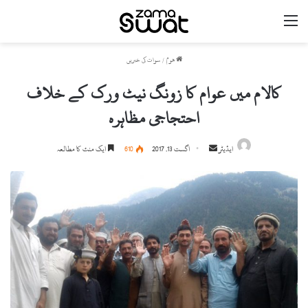
مینو
ھوم
/
سوات کی خبریں
کالام میں عوام کا زونگ نیٹ ورک کے خلاف
احتجاجی مظاہرہ
ایڈیٹر
S
اگست 13, 2017
610
ایک منٹ کا مطالعہ
e
n
d
a
n
e
m
a
i