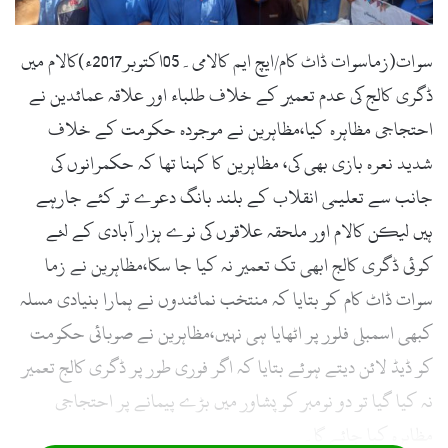
l
سوات(زماسوات ڈاٹ کام/ایچ ایم کالامی۔05اکتوبر2017ء)کالام میں
ڈگری کالج کی عدم تعمیر کے خلاف طلباء اور علاقہ عمائدین نے
احتجاجی مظاہرہ کیا،مظاہرین نے موجودہ حکومت کے خلاف
شدید نعرہ بازی بھی کی، مظاہرین کا کہنا تھا کہ حکمرانوں کی
جانب سے تعلیمی انقلاب کے بلند بانگ دعوے تو کئے جارہے
ہیں لیکن کالام اور ملحقہ علاقوں کی نوے ہزار آبادی کے لئے
کوئی ڈگری کالج ابھی تک تعمیر نہ کیا جا سکا،مظاہرین نے زما
سوات ڈاٹ کام کو بتایا کہ منتخب نمائندوں نے ہمارا بنیادی مسلہ
کبھی اسمبلی فلور پر اٹھایا ہی نہیں،مظاہرین نے صوبائی حکومت
کو ڈیڈ لائن دیتے ہوئے بتایا کہ اگر فوری طور پر ڈگری کالج تعمیر
نہ کیا گیا تو دو نومبر کو پشاور میں بڑے پیمانے پر احتجاجی
مظاہرہ کیا جائے گا۔