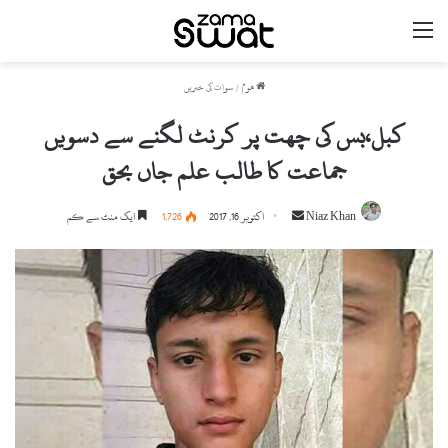
مینو
ھوم
/
سوات کی خبریں
کبل،بس کی چھت پر کرنٹ لگنے سے دسویں
جماعت کا طالب علم جاں بحق
Niaz Khan
S
اکتوبر 16, 2017
1,726
ایک منٹ سے کم
e
n
d
a
n
e
m
a
i