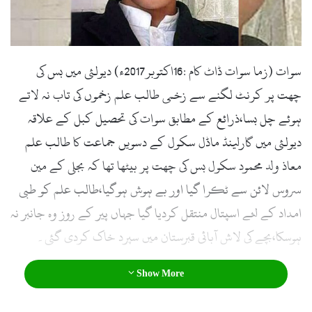
l
سوات (زما سوات ڈاٹ کام :16اکتوبر2017ء) دیولئی میں بس کی
چھت پر کرنٹ لگنے سے زخمی طالب علم زخموں کی تاب نہ لاتے
ہوئے چل بسا،ذرائع کے مطابق سوات کی تحصیل کبل کے علاقہ
دیولئی میں گارلینڈ ماڈل سکول کے دسویں جماعت کا طالب علم
معاذ ولد محمود سکول بس کی چھت پر بیٹھا تھا کہ بجلی کے مین
سروس لائن سے ٹکرا گیا اور بے ہوش ہوگیا،طالب علم کو طبی
امداد کے لئے اسپتال منتقل کردیا گیا جہاں پیر کے روز وہ جانبر نہ
ہوسکا،بچے کی لاش آبائی قبرستان میں سپرد خاک کردی گئی۔
Show More