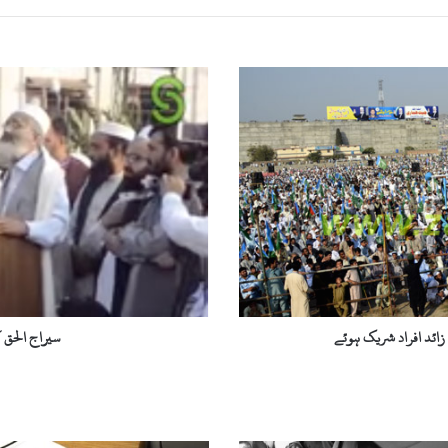
س
ی
ر
ا
ج
ا
ل
ح
ق
ک
ا
س
و
ائد افراد شریک ہوئے
سیراج الحق
ا
ت
م
ی
ں