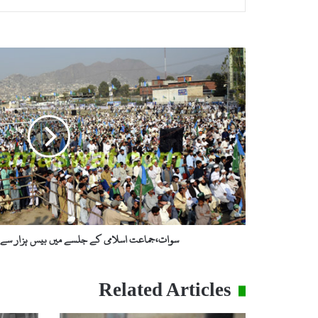
س
و
ا
ت
،
ج
م
ا
ع
ت
ا
س
ل
سوات،جماعت اسلامی کے جلسے میں بیس ہزار سے ز
ا
م
ی
Related Articles
ک
ے