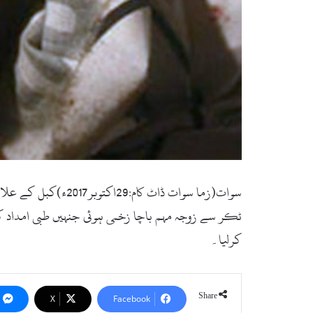
سوات(زما سوات ڈاٹ 
ٹکر سے زوجہ مہم باچا زخمی ہوئی جنہیں طبی امداد کےل
کرلیا۔
Share
X
Facebook