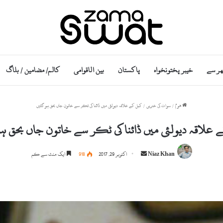
ھر سے
خیبر پختونخواہ
پاکستان
بین الاقوامی
کالم/ مضامین / بلاگ
ھوم
/
سوات کی خبریں
/
کبل کے علاقہ دیولئی میں ڈائنا کی ٹکر سے خاتون جاں بحق ہو گئیں
 علاقہ دیولئی میں ڈائنا کی ٹکر سے خاتون جاں بحق ہو
S
Niaz Khan
اکتوبر 29, 2017
918
ایک منٹ سے کم
e
n
d
a
n