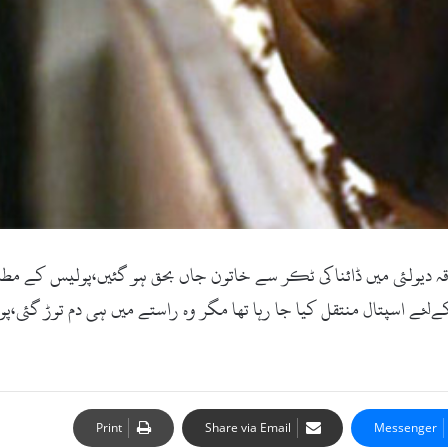
کام:29اکتوبر2017ء)کبل کے علاقہ دیولئی میں ڈائنا کی ٹکر سے خاتون جاں بحق ہو گئیں،
ئے اسپتال منتقل کیا جا رہا تھا مگر وہ راستے میں ہی دم توڑ گئی،پول
Print
Share via Email
Messenger