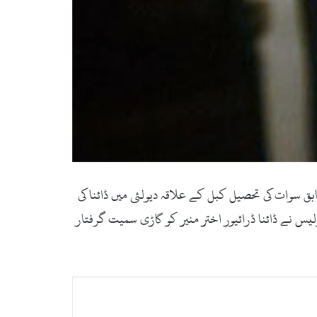
پولیس کے مطابق سوات کی تحصیل کبل کے علاقہ دیولئی میں ڈائنا کی
یس نے ڈائنا ڈرائیور اختر منیر کو گاڑی سمیت گرفتار