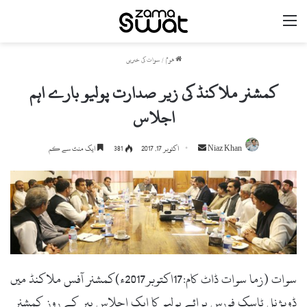
مینو
ھوم
/
سوات کی خبریں
کمشنر ملاکنڈ کی زیر صدارت پولیو بارے اہم
اجلاس
Niaz Khan
S
اکتوبر 17, 2017
381
ایک منٹ سے کم
e
n
d
a
n
e
m
سوات (زما سوات ڈاٹ کام:17اکتوبر2017ء)کمشنر آفس ملاکنڈ میں
a
i
ڈویژنل ٹاسک فورس برائے پولیو کا ایک اجلاس پیر کے روز کمشنر