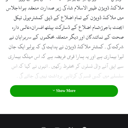
l
ملاکنڈ ڈویژن ظہیر الاسلام شاہ کی زیر صدارت منعقد ہوا،اجلاس
میں ملاکنڈ ڈویژن کے تمام اضلاع کے ڈپٹی کمشنر،پولی ٹیکل
ایجنٹ باجوڑ،تمام اضلاع کے ڈسٹرکٹ ہیلتھ افسران،عالمی دارہ
صحت کے نمائندگان اور دیگر متعلقہ محکموں کے سربراہان نے
شرکت کی۔کمشنر ملاکنڈ ڈویژن نے ہدایت کی کہ پولیو ایک جان
لیوا بیماری ہے اور یہ ہمارا قومی فریضہ ہے کہ اس مہلک بیماری
سے اپنی آنے والی نسلوں کو محفوظ رکھیں۔انہوں نے کہا کہ اس
سلسلے میں کسی قسم کی کوتاہی برداشت نہیں کی جائے گی۔
Show More