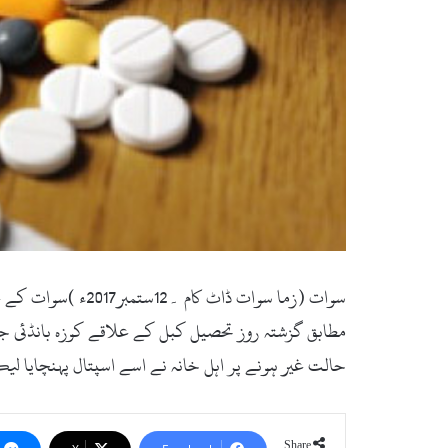
سوات (زما سوات ڈ
مطابق گزشتہ روز تحصیل کبل کے علاقے کوزہ بانڈئی جٹک
حالت غیر ہونے پر اہل خانہ نے اسے اسپتال پہنچایا ل
Share