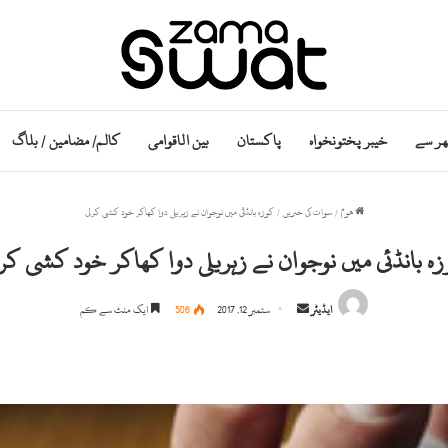
ھر سے
خیبر پختونخواہ
پاکستان
بین الاقوامی
کالم/ مضامین / بلاگ
ھوم
/
سوات کی خبریں
/
کوزہ بانڈئی میں نوجوان نے زہریلی دوا کھاکر خود کشی کرلی
ہ بانڈئی میں نوجوان نے زہریلی دوا کھاکر خود کشی کر
S
ایڈیٹر
ستمبر 12, 2017
506
ایک منٹ سے کم
e
n
d
a
n