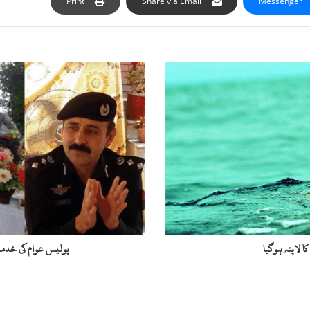
Print
Share via Email
Messenger
پ
و
ل
ی
س
ع
و
ا
م
ک
ی
خ
د
 لاپتہ ہوگیا
پولیس عوام کی خدم
م
ت
ک
ے