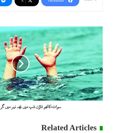
X
Facebook
س
و
ا
ت
،
ک
ا
ن
ج
و
ٹ
ا
ؤ
سوات،کانجو ٹاؤن شپ میں بچہ نہر میں گر کا
ن
ش
پ
Related Articles
م