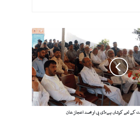
ت کے لئے کوشاں ہے،ڈی پی اومحمد اعجاز خان