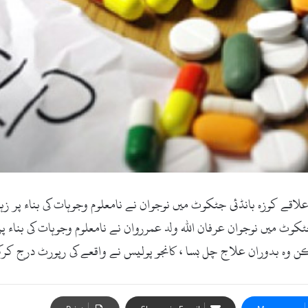
اٹ کام ۔12ستمبر2017ء )سوات کے علاقے کوزہ بانڈئی جٹکوٹ میں نوجوان نے نامعلوم وجوہات 
وٹ میں نوجوان عرفان اللہ ولد عمرروان نے نامعلوم وجوہات کی بناء پ
یکن وہ بدوران علاج چل بسا ، کانجو پولیس نے واقعے کی رپورٹ درج ک