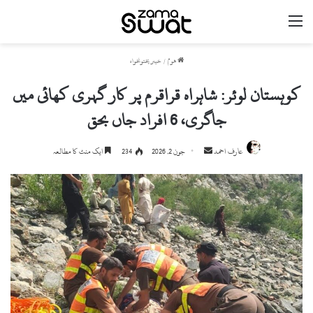
مینو
ھوم
/
خیبر پختونخواہ
کوہستان لوئر: شاہراہ قراقرم پر کار گہری کھائی میں
جاگری، 6 افراد جاں بحق
Send
عارف احمد
جون 2, 2026
234
ایک منٹ کا مطالعہ
an
email