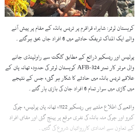
کوہستان لوئر: شاہراہ قراقرم پر تریس بانڈہ کے مقام پر پیش آنے
والے ایک المناک ٹریفک حادثے میں 6 افراد جاں بحق ہوگئے۔
پولیس اور ریسکیو ذرائع کے مطابق گلگت سے راولپنڈی جانے
والی موٹر کار نمبر AFB-324 کوہستان لوئر کی حدود، تھانہ پٹن کے
علاقے تریس بانڈہ میں حادثے کا شکار ہو گئی، جس کے نتیجے
میں گاڑی میں سوار تمام 6 افراد جان کی بازی ہار گئے۔
واقعے کی اطلاع ملتے ہی ریسکیو 1122، تھانہ پٹن پولیس، چوکی
کیرو اور چوکی مٹہ بانڈہ کی نفری موقع پر پہنچ گئی اور مقامی افراد
کے تعاون سے امدادی کارروائیاں شروع کی گئیں۔