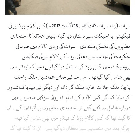
l
سوات (زما سوات ڈاٹ کام۔28اگست2017ء )کس کالام روڈ بیوٹی
فیکیشن پراجیکٹ سے نکال دیا گیا، اہلیان علاقہ کا احتجاجی
مظاہروں کی دھمکی دے دی۔ سوات کی وادی کالام میں صوبائی
حکومت کی جانب سے ڈھائی ارب کے کالام بیوٹی فیکیشن
پروجیکٹ میں کس روڈ کو نکال دیا گیا ہے، جو کہ ٹینڈر میں
بھی شامل کیا گیاتھا۔ اس حوالے مقامی عمائدین ملک راحت
باچا، ملک جلات خان، ملک گل ذادہ اور دیگر نے میڈیا نمائندوں
کو بتایا کہ اگر کس کالام کے تمام اندرونی سڑکیں منصوبے میں
دوبارہ شامل نہ کئے گئے تو احتجاجی مظاہروں پر اُترآئیں گے۔ ان
کا کہنا تھا کہ کس کالام روڈ کو ٹینڈر میں بھی شامل کیا تھا،
جوکہ بعد میں منصوبے سے نکال دیاگیا ہے۔ ان کا کہنا تھا کہ