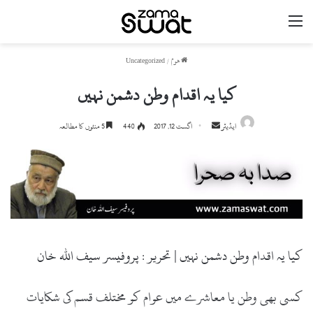
مینو
ھوم
/
Uncategorized
کیا یہ اقدام وطن دشمن نہیں
ایڈیٹر
S
اگست 12, 2017
440
5 منٹوں کا مطالعہ
e
n
d
a
n
e
m
کیا یہ اقدام وطن دشمن نہیں | تحریر : پروفیسر سیف اللہ خان
a
i
کسی بھی وطن یا معاشرے میں عوام کو مختلف قسم کی شکایات
l