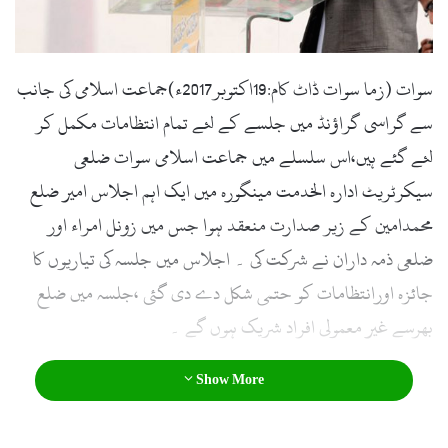
l
سوات (زما سوات ڈاٹ کام:19اکتوبر2017ء)جماعت اسلامی کی جانب
سے گراسی گراؤنڈ میں جلسے کے لئے تمام انتظامات مکمل کر
لئے گئے ہیں،اس سلسلے میں جماعت اسلامی سوات ضلعی
سیکرٹریٹ ادارہ الخدمت مینگورہ میں ایک اہم اجلاس امیر ضلع
محمدامین کے زیر صدارت منعقد ہوا جس میں زونل امراء اور
ضلعی ذمہ داران نے شرکت کی ۔ اجلاس میں جلسہ کی تیاریوں کا
جائزہ اورانتظامات کو حتمی شکل دے دی گئی ،جلسہ میں ضلع
بھرسے غیر معمولی افراد شریک ہوں گے ۔
Show More