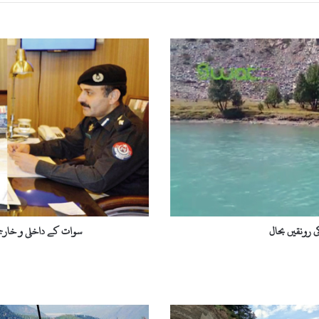
س
و
ا
ت
ک
ے
د
ا
خ
ل
ی
و
خ
 رونقیں بحال
سوات کے داخلی و خارجی
ا
ر
ج
ی
ر
ا