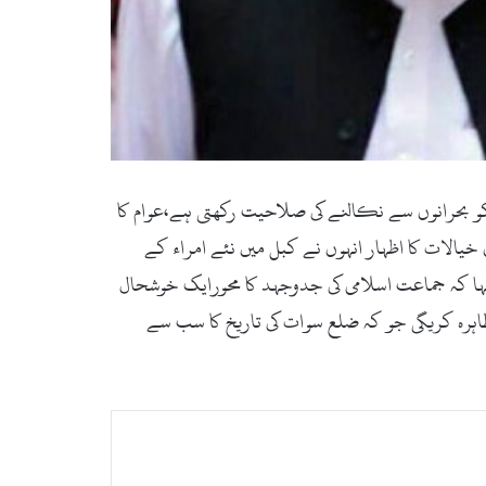
سلامی ہی ملک کو بحرانوں سے نکالنے کی صلاحیت رکھتی ہے،عوام کا
یالات کا اظہار انہوں نے کبل میں نئے امراء کے
کہا کہ جماعت اسلامی کی جدوجہد کا محورایک خوشحال
 گراسی گراؤنڈ میں سیاسی طاقت کا مظاہرہ کریگی جو کہ ضلع سوات کی تاریخ کا سب سے