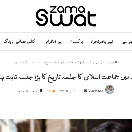
ھر سے
خیبر پختونخواہ
پاکستان
بین الاقوامی
کالم/ مضامین / بلاگ
ھوم
/
سوات کی خبریں
/
گراسی گراؤنڈ میں جماعت اسلامی کا جلسہ تاریخ کا بڑا جلسہ ثابت ہوگا،محمد امین
میں جماعت اسلامی کا جلسہ تاریخ کا بڑا جلسہ ثابت ہو
S
Niaz Khan
اکتوبر 12, 2017
530
ایک منٹ کا مطالعہ
e
n
d
a
n