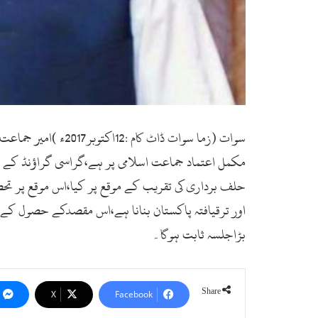
سوات (زما سوات ڈا
مکمل اعتماد جماعت اسلامی پر ہے،گراسی گراؤنڈ کے جل
حلف برداری کی تقریب کے موقع پر کیا،اس موقع پر تحص
بڑاجلسہ ثابت ہوگا۔
Share
X
Facebook