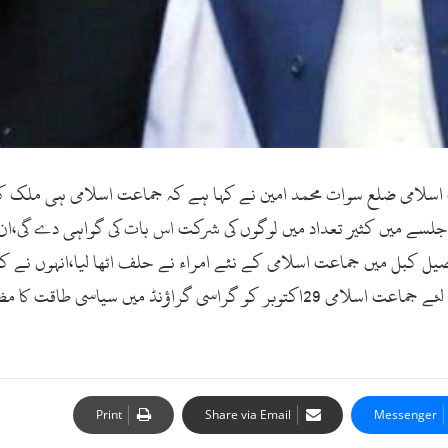
ٹ کام :12اکتوبر2017ء )امیر جماعت اسلامی ضلع سوات محمد امین نے کہا ہے کہ جماعت ا
سے میں کثیر تعداد میں لوگوں کی شرکت اس بات کی گواہی دے گی،ان خ
یل کبل میں جماعت اسلامی کے نئے امراء نے حلف اٹھا لیا،انہوں نے 
اور ترقیافتہ پاکستان بنانا ہے،اس مقصدکے حصول کے لئے جماعت اسلامی 29اکتوبر کو
Print
Share via Email
Messenger