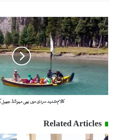
ک
ا
ل
ا
م
،
ش
د
ی
د
س
ر
د
کالام،شدید سردی میں بھی مہوڈنڈ جھیل کی
ی
م
ی
Related Articles
ں
ب
ھ