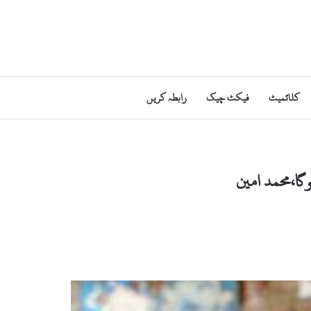
کلائمیٹ
فیکٹ چیک
رابطہ کریں
گا،محمد امین