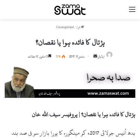
مینو
ھوم
/
Uncategorized
ہڑتال کا فائدہ ہوا یا نقصان؟
ایڈیٹر
S
ستمبر 11, 2017
578
5 منٹوں کا مطالعہ
e
n
d
a
n
e
m
ہڑتال کا فائدہ ہوا یا نقصان؟ | پروفیسر سیف اللہ خان
a
i
بدھ اُنیس جولائی 2017ء کو مینگورہ کا پورا بازار سو فی صد بند
l