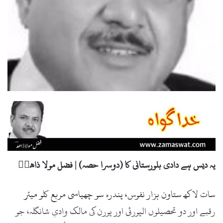
یہ دیس ہے دادی بلورستانی کا (دوسرا حصہ) | فضل مولا ذاھدؔ
سات لاکھ ستاون ہزار نفوس، پندرہ سو چھیاسی مربع کلو میٹر
رقبے اور دو تحصیلوں الپورئی اور پورن کی مالک وادیِ شانگلہ، جو