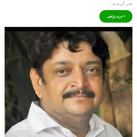
جس کے بارے…
» مزید پڑھیں