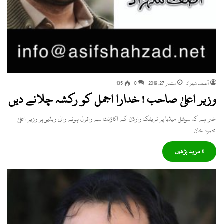
آصف شہزاد
ستمبر 27, 2019
0
135
وزیر اعلیٰ صاحب ! خدارا اجمل کو رکشہ چلانے دیں
خبر ہے کہ سوشل میڈیا پر ٹریفک وارڈن کے اکاؤنٹ سے وائرل ہونے والی ویڈیو پر وزیر اعلیٰ
محمود خان…
» مزید پڑھیں