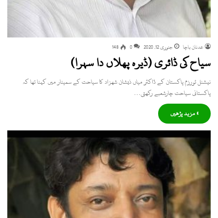
عدنان باچا
جنوری 12, 2020
0
148
سیاح کی ڈائری (ڈیرہ پھلاں دا سہرا)
نیشنل ٹورزم پاکستان کے ڈاکٹر میاں ذیشان شھزاد کا سیاحت کے سمینار میں کہنا تھا کہ
پاکستانی سیاحت چارشعبے رکھتی…
» مزید پڑھیں