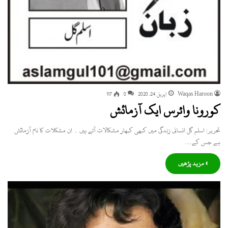
Waqas Haroon
اپریل 24, 2020
0
117
کورونا وائرس ایک آزمائش
تحریر: اسلم گل انسانی زندگی میں کبھی کبھار مشکالات آتے ہیں ۔ ان مشکلات کا نام آزمائش
ہے جس کے…
» مزید پڑھیں