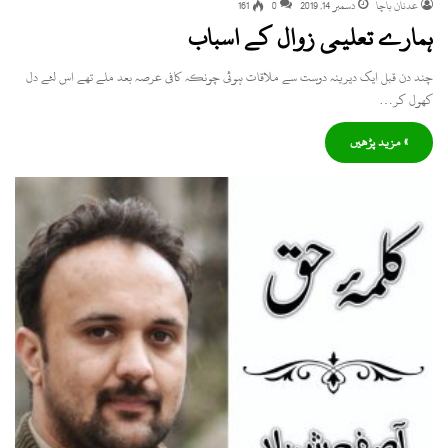
عدنان باچا
دسمبر 14, 2019
0
161
ہمارے تعلیمی زوال کے اسباب
چند دن قبل ایک دیرینہ دوست سے ملاقات ہوئی چونکہ کافی عرصہ بعد ملے تھے اس لئے دل
کھول کر…
» مزید پڑھیں