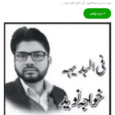
نہیں دے رہا صحافیوں کے اغواء،قتل،انہیں…
» مزید پڑھیں