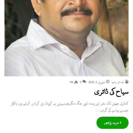
عدنان باچا
جنوری 3, 2020
0
136
سیاح کی ڈائری
کنڈول جھیل تک سفر اور ہمت اپنی جگہ مگرجیسےہی ہم کوہالہ پل کراس کرتے ہیں بالکل
جیسے پیاسے کی گردن…
» مزید پڑھیں