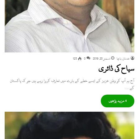
عدنان باچا
دسمبر 20, 2019
0
125
سیاح کی ڈائری
آج ہم آپ کو وطن عزیز کے ایسے خطے کے بارے میں تعارف کروا رہے ہیں جو کہ پاکستان
کے…
» مزید پڑھیں