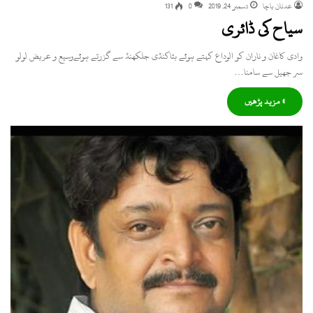
عدنان باچا
دسمبر 24, 2019
0
131
سیاح کی ڈائری
وادی کاغان و ناران کو الوداع کہتے ہوئے بٹاکنڈی جلکھنڈ سے گزرتے ہوئےوسیع و عریض لولو
سر جھیل سے سامنا…
» مزید پڑھیں