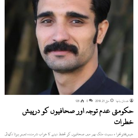
عدنان باچا
مئی 21, 2019
0
126
حکومتی عدم توجہ اور صحافیوں کو درپیش
خطرات
خیبرپختونخوا ہ سمیت ملک بھر میں صحافیوں کو تحفظ دینے کا خواب شرمندہ تعبیر ہوتا دکھائی