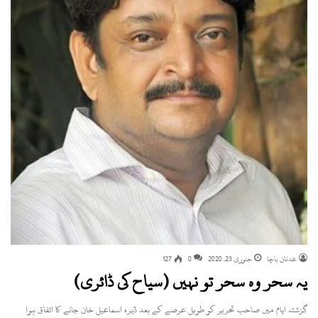
عدنان باچا
جنوری 23, 2020
0
127
یہ سحر وہ سحر تو نہیں (سیاح کی ڈائری)
گزشتہ ایام میں صاحب تحریر کو طویل عرصے کے بعد ڈیرہ اسماعیل خان جانے کا اتفاق ہوا