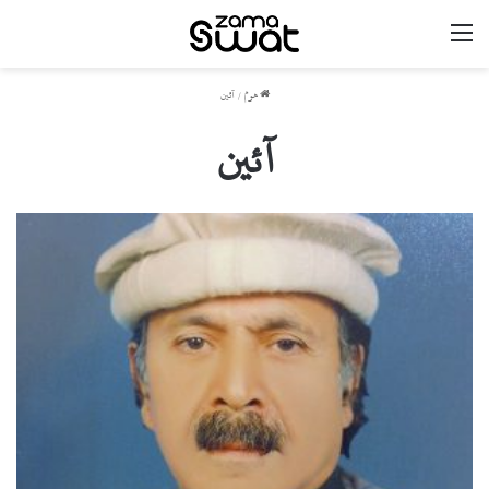
مینو
ھوم
/
آئین
آئین