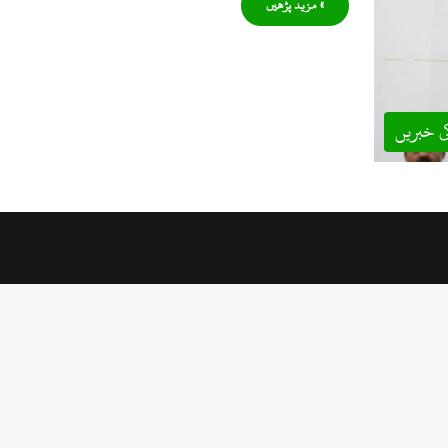
» مزید پڑھیں
ی خبریں