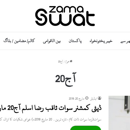
ھر سے
خیبر پختونخواہ
پاکستان
بین الاقوامی
کالم/ مضامین / بلاگ
ھوم
/
آج20
آج20
ایڈیٹر
مارچ 20, 2019
ڈپٹی کمشنر سوات ثاقب رضا اسلم آج20 مارچ کو مٹہ میں کھلی کچہری لگائیں گے
سوات(زما سوات ڈاٹ کام ، تازہ ترین۔ 20 مارچ 2018ء) عوامی شکایات کا ازالہ کرنے کیلئےڈپٹی کمشنر سوات ثاقب رضا…