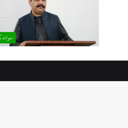
سوات ک