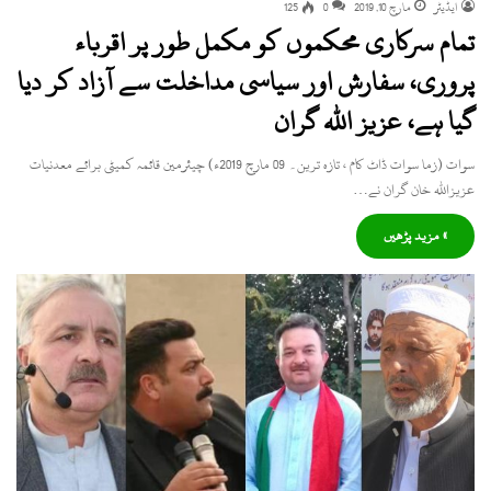
ایڈیٹر
مارچ 10, 2019
0
125
تمام سرکاری محکموں کو مکمل طور پر اقرباء
پروری، سفارش اور سیاسی مداخلت سے آزاد کر دیا
گیا ہے، عزیز اللہ گران
سوات (زما سوات ڈاٹ کام ، تازہ ترین۔ 09 مارچ 2019ء) چیئرمین قائمہ کمیٹی برائے معدنیات
عزیزاللہ خان گران نے…
» مزید پڑھیں