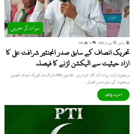
سوات کی خبریں
ایڈیٹر
جون 2, 2018
0
295
تحریک انصاف کے سابق صدر انجنئیر شرافت علی کا
ازاد حیثیت سے الیکشن لڑنے کا فیصلہ
بریکوٹ (زما سوات ڈاٹ کام ، تازہ ترین۔ 02 جون 2018ء) پاکستان تحریک انصاف تحصیل
بریکوٹ کے سابق صدر انجینئر…
» مزید پڑھیں