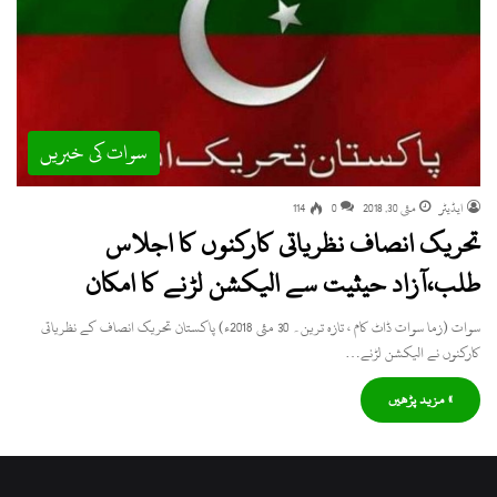
سوات کی خبریں
ایڈیٹر
مئی 30, 2018
0
114
تحریک انصاف نظریاتی کارکنوں کا اجلاس
طلب،آزاد حیثیت سے الیکشن لڑنے کا امکان
سوات (زما سوات ڈاٹ کام ، تازہ ترین۔ 30 مئی 2018ء) پاکستان تحریک انصاف کے نظریاتی
کارکنوں نے الیکشن لڑنے…
» مزید پڑھیں