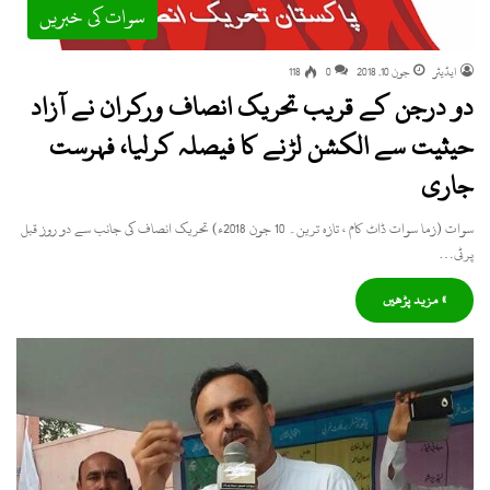
سوات کی خبریں
ایڈیٹر
جون 10, 2018
0
118
دو درجن کے قریب تحریک انصاف ورکران نے آزاد
حیثیت سے الکشن لڑنے کا فیصلہ کرلیا، فہرست
جاری
سوات (زما سوات ڈاٹ کام ، تازہ ترین۔ 10 جون 2018ء) تحریک انصاف کی جانب سے دو روز قبل
پرٹی…
» مزید پڑھیں