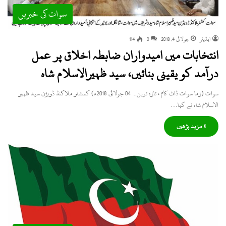
سوات کی خبریں
ایڈیٹر
جولائی 4, 2018
0
114
انتخابات میں امیدواران ضابطہ اخلاق پر عمل
درآمد کو یقینی بنائیں، سید ظہیرالاسلام شاہ
سوات (زما سوات ڈاٹ کام ، تازہ ترین۔ 04 جولائی 2018ء) کمشنر ملاکنڈ ڈویژن سید ظہیر
الاسلام شاہ نے کہا…
» مزید پڑھیں