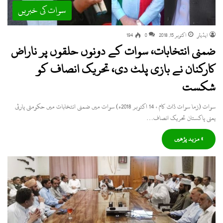
سوات کی خبریں
ایڈیٹر
اکتوبر 15, 2018
0
194
ضمنی انتخابات، سوات کے دونوں حلقوں پر ناراض
کارکنان نے بازی پلٹ دی، تحریک انصاف کو
شکست
سوات (زما سوات ڈاٹ کام ، 14 اکتوبر 2018ء) سوات میں ضمنی انتخابات میں حکومتی پارٹی
یعنی پاکستان تحریک انصاف…
» مزید پڑھیں