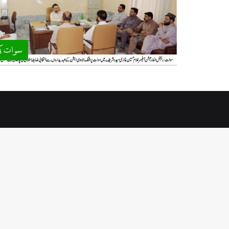
سوات ک