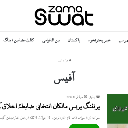
ھر سے
خیبر پختونخواہ
پاکستان
بین الاقوامی
کالم/ مضامین / بلاگ
ھوم
/
آفیس
آفیس
ایڈیٹر
جولائی 18, 2018
پرنٹنگ پریس مالکان انتخابی ضابطۂ اخلاق ک
سوات (زما سوات ڈاٹ کام ، تازہ ترین۔ 18 جولائی 2018ء) ریجنل انفارمیشن آفیسر غلام حسین غازی نے کہا ہے…