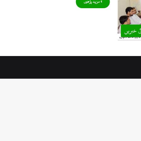
» مزید پڑھیں
ی خبریں