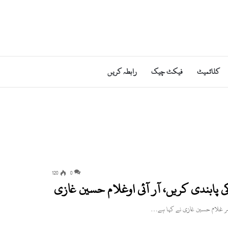
کلائمیٹ
فیکٹ چیک
رابطہ کریں
120
0
ی پابندی کریں، آر آئی اوغلام حسین غازی