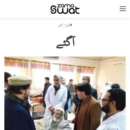
مینو
ھوم
/
آگئے
آگئے