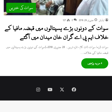
سوات کی خبریں
ایڈیٹر
جنوری 29, 2019
0
127
سوات کے دونوں بڑے ہسپتالوں میں قبضہ مافیا کے
خلاف ایم پی اے گران خان میدان میں آگئے
سوات (زما سوات ڈاٹ کام ، تازہ ترین۔ 28 جنوری 2018ء)سوات کے دونوں بڑے ہسپتالوں میں
قبضہ مافیا کے خلاف…
» مزید پڑھیں
Instagram
YouTube
Facebook
X