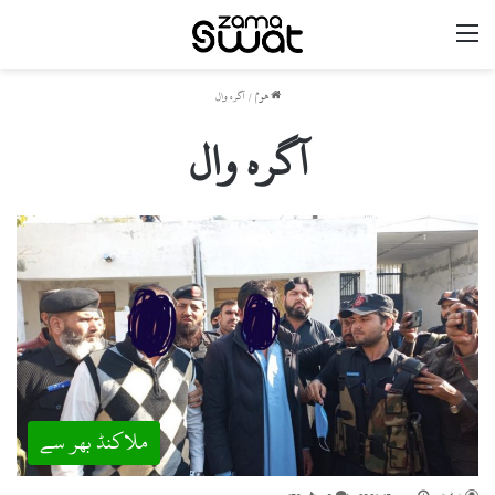
مینو
ھوم
/
آگرہ وال
آگرہ وال
ملاکنڈ بھر سے