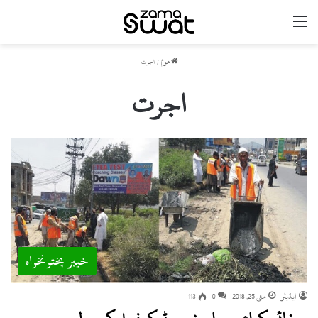
مینو
ھوم
/
اجرت
اجرت
خیبر پختونخواہ
ایڈیٹر
مئی 25, 2018
0
113