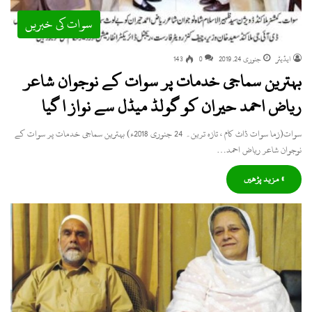
سوات کی خبریں
ایڈیٹر
جنوری 24, 2019
0
143
بہترین سماجی خدمات پر سوات کے نوجوان شاعر
ریاض احمد حیران کو گولڈ میڈل سے نواز ا گیا
سوات(زما سوات ڈاٹ کام ، تازہ ترین۔ 24 جنوری 2018ء) بہترین سماجی خدمات پر سوات کے
نوجوان شاعر ریاض احمد…
» مزید پڑھیں