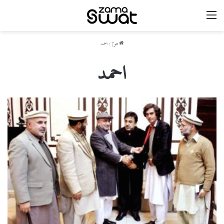
مینو
ھوم
/
احمد
احمد