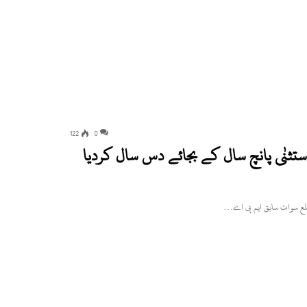
122
0
نٰی پانچ سال کے بجائے دس سال کردیا