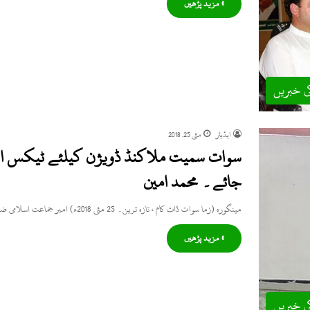
» مزید پڑھیں
ی خبریں
ایڈیٹر
مئی 25, 2018
سوات سمیت ملاکنڈ ڈویژن کیلئے ٹیکس استث
جائے۔ محمد امین
مینگورہ (زما سوات ڈاٹ کام ، تازہ ترین۔ 25 مئی 2018ء) امیر جماعت اسلامی ضلع سوات سابق ایم پی اے…
» مزید پڑھیں
ی خبریں