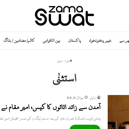
ھر سے
خیبر پختونخواہ
پاکستان
بین الاقوامی
کالم/ مضامین / بلاگ
ھوم
/
استثنٰی
استثنٰی
ایڈیٹر
جولائی 20, 2018
آمدن سے زائد اثاثوں کا کیس، امیر مقام نے
پشاور (ویب ڈیسک) عمران خان کے بعد مسلم لیگ ن کے صدر انجینئر امیر مق