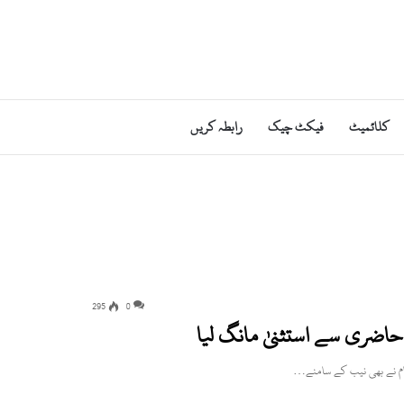
کلائمیٹ
فیکٹ چیک
رابطہ کریں
295
0
 حاضری سے استثنیٰ مانگ لیا
ام نے بھی نیب کے سامنے…