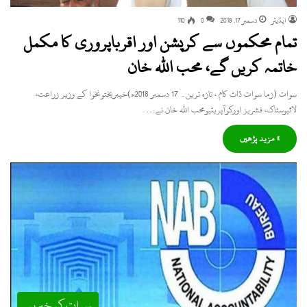
ایڈیٹر
دسمبر 17, 2018
0
110
تمام محکموں سے کرپشن اور اقرباپروری کا مکمل
خاتمہ کریں گے، محب اللہ خان
سوات (زما سوات ڈاٹ کام ، تازہ ترین۔ 17 دسمبر 2018ء)خیبرپختونخوا کے وزیر زراعت،
لائیوسٹاک، فشریز اورکوآپریٹیومحب اللہ خان نے…
» مزید پڑھیں
سوات کی خبریں