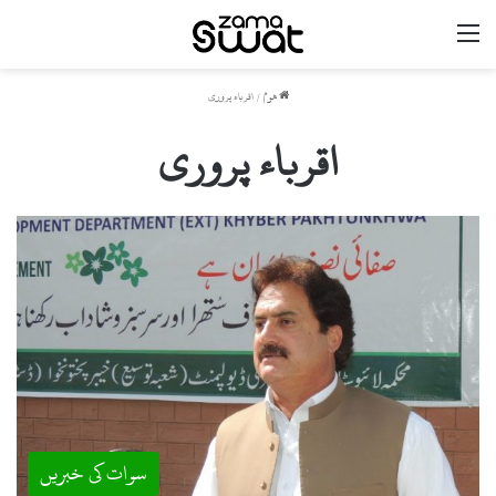
مینو
ھوم
/
اقرباء پروری
اقرباء پروری
سوات کی خبریں