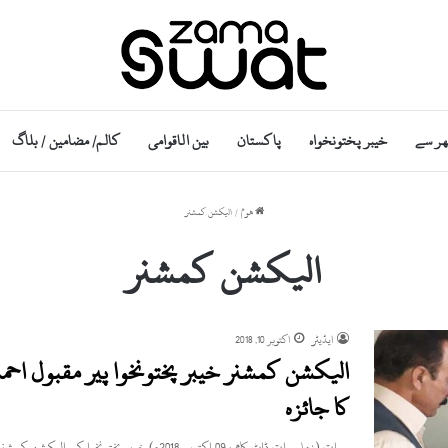
ھر سے
خیبر پختونخواہ
پاکستان
بین الاقوامی
کالم/ مضامین / بلاگ
ھوم
/
الیکشن کمشنر
الیکشن کمشنر
ایڈیٹر
اکتوبر 10, 2018
الیکشن کمشنر خیبر پختونخوا پیر مقبول احمد
کا جائزہ
سوات (زما سوات ڈاٹ کام ، 09 اکتوبر 2018ء) خیبر پختونخوا کے الیکشن کمشنر پیر مقبول احمدنے سوات کا دورہ…