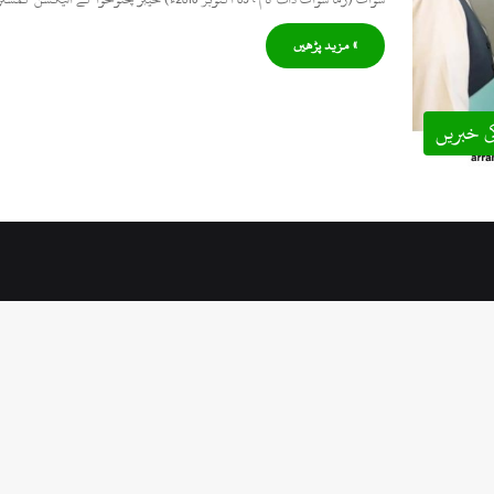
» مزید پڑھیں
ی خبریں