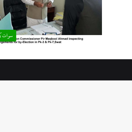
سوات ک