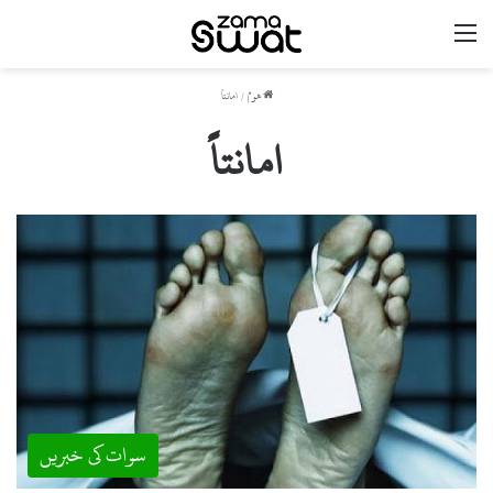
مینو
ھوم
/
امانتاً
امانتاً
سوات کی خبریں