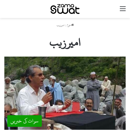
مینو
ھوم
/
امیرزیب
امیرزیب
سوات کی خبریں