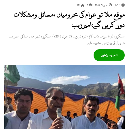
ایڈیٹر
جون 5, 2018
0
121
موقع ملا تو عوام کی محرومیاں ،مسائل ومشکلات
دور کریں گے،امیرزیب
مینگورہ (زما سوات ڈاٹ کام ، تازہ ترین۔ 05 جون 2018ء) مینگورہ شہر میں میانگل امیرزیب
شہریار کی پوزیشن مضبوط،اہم…
» مزید پڑھیں