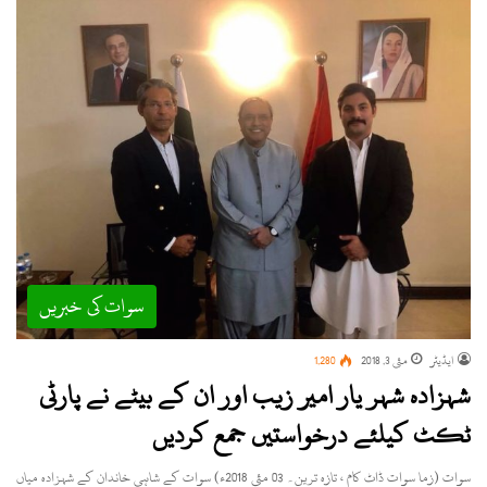
سوات کی خبریں
ایڈیٹر
مئی 3, 2018
1,280
شہزادہ شہر یار امیر زیب اور ان کے بیٹے نے پارٹی
ٹکٹ کیلئے درخواستیں جمع کردیں
سوات (زما سوات ڈاٹ کام ، تازہ ترین۔ 03 مئی 2018ء) سوات کے شاہی خاندان کے شہزادہ میاں