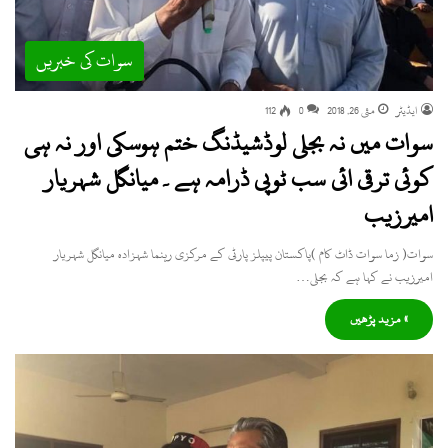
سوات کی خبریں
ایڈیٹر
مئی 26, 2018
0
112
سوات میں نہ بجلی لوڈشیڈنگ ختم ہوسکی اور نہ ہی
کوئی ترقی ائی سب ٹوپی ڈرامہ ہے۔میانگل شہریار
امیرزیب
سوات( زما سوات ڈاٹ کام )پاکستان پیپلز پارٹی کے مرکزی رہنما شہزادہ میانگل شہریار
امیرزیب نے کہا ہے کہ بجلی…
» مزید پڑھیں