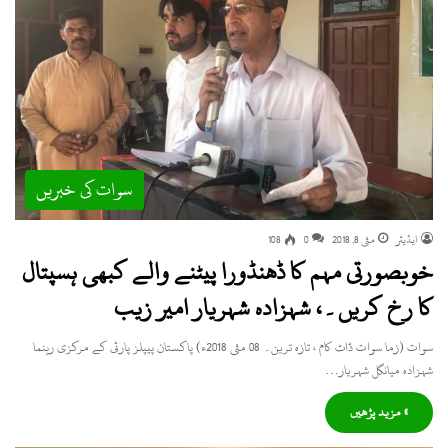
سوات کی خبریں
ایڈیٹر
مئی 8, 2018
0
108
خوبصورتی مہم کا ڈھنڈورا پیٹنے والے کبھی ہسپتال
کا رخ کریں۔، شہزادہ شہریار امیر زیب
سوات (زما سوات ڈاٹ کام ، تازہ ترین۔ 08 مئی 2018ء) پاکستان پیپلز پارٹی کے مرکزی رہنما
شہزادہ میانگل شہریار…
» مزید پڑھیں