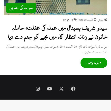
سوات کی خبریں
ایڈیٹر
اگست 29, 2018
0
107
سیدو شریف ہسپتال میں عملہ کی غفلت، حاملہ
خاتون نے زنانہ انتظار گاہ میں بچے کو جنم دے دیا
سوات (زما سوات ڈاٹ کام ، 29 آگست 2018ء) سوات سنٹرل ہسپتال سیدوشریف میں عملہ کی
غفلت ، حاملہ خاتون…
» مزید پڑھیں
Instagram
YouTube
Facebook
X