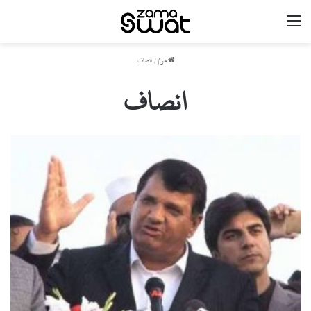
مینو
ھوم
/
انصاف
انصاف