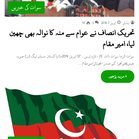
سوات کی خبریں
ایڈیٹر
اپریل 7, 2019
0
117
تحریک انصاف نے عوام سے منہ کا نوالہ بھی چھین
لیا، امیر مقام
سوات (زما سوات ڈاٹ کام ، تازہ ترین۔ 07 اپریل 2019ء) پاکستان مسلم لیگ (ن) صوبہ
خیبرپختونخوا کے صدر انجینئرامیرمقام…
» مزید پڑھیں