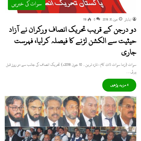
سوات کی خبریں
ایڈیٹر
جون 10, 2018
0
118
دو درجن کے قریب تحریک انصاف ورکران نے آزاد
حیثیت سے الکشن لڑنے کا فیصلہ کرلیا، فہرست
جاری
سوات (زما سوات ڈاٹ کام ، تازہ ترین۔ 10 جون 2018ء) تحریک انصاف کی جانب سے دو روز قبل
پرٹی…
» مزید پڑھیں