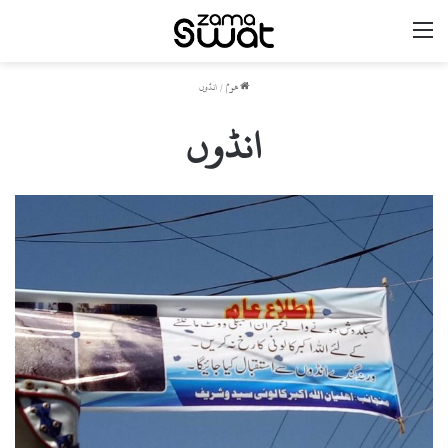
مینو
ھوم
/
انڈوں
انڈوں