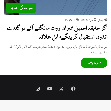
سوات کی خبریں
ایڈیٹر
جون 12, 2018
0
127
اگر سابقہ اسمبلی ممبران ووٹ مانگنے آئے تو گندے
انڈوں استقبال کرینگے، اہل علاقہ
سوات (زما سوات ڈاٹ کام ، تازہ ترین۔ 12 جون 2018ء) سیدو شریف ’’اللہ اکبر کالونی‘‘ کے
مکینوں نے پانچ…
» مزید پڑھیں
Instagram
YouTube
Facebook
X