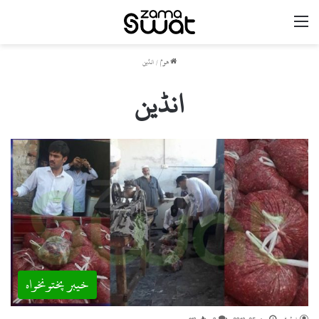
مینو
ھوم
/
انڈین
انڈین
خیبر پختونخواہ