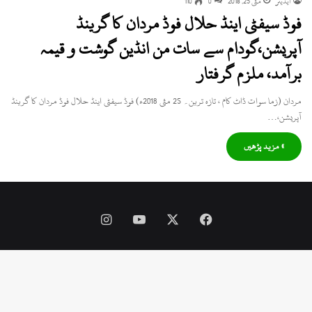
ایڈیٹر
مئی 25, 2018
0
110
فوڈ سیفٹی اینڈ حلال فوڈ مردان کا گرینڈ
آپریشن،گودام سے سات من انڈین گوشت و قیمہ
برآمد، ملزم گرفتار
مردان (زما سوات ڈاٹ کام ، تازہ ترین۔ 25 مئی 2018ء) فوڈ سیفٹی اینڈ حلال فوڈ مردان کا گرینڈ
آپریشن،…
» مزید پڑھیں
Instagram
YouTube
Facebook
X