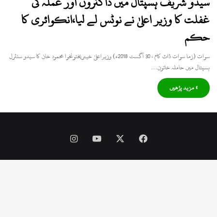
سیدو شریف ہسپتال میں ڈاکٹروں اور عملہ کی
غفلت کا وزیر اعلیٰ نے نوٹس لے لیا،انکوائری کا
حکم
سوات (زما سوات ڈاٹ کام ، 30 آگست 2018ء) وزیراعلیٰ خیبرپختونخوا محمود خان کا سیدو سنٹرل
ہسپتال میں حاملہ خاتون…
» مزید پڑھیں
Instagram
YouTube
Facebook
X