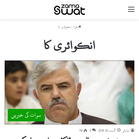
مینو
ھوم
/
انکوائری کا
انکوائری کا
سوات کی خبریں
ایڈیٹر
اگست 30, 2018
0
119