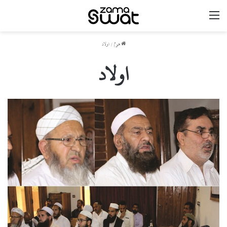
مینو
ھوم
/
اولاد
اولاد