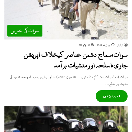
سوات کی خبریں
ایڈیٹر
جون 4, 2018
0
111
سوات،سماج دشمن عناصر کیخلاف اپریشن
جاری،اسلحہ اورمنشیات برآمد
سوات (زما سوات ڈاٹ کام ، تازہ ترین۔ 04 جون 2018ء) ضلعی پولیس سربراہ واحد محمود کی
ہدایت پر ضلع…
» مزید پڑھیں