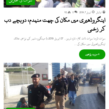
سوات کی خبریں
ایڈیٹر
اپریل 7, 2019
0
112
اینگروڈھیری میں مکان کی چھت منہدم، دوبچے دب
کر زخمی
سوات (زما سوات ڈاٹ کام ، تازہ ترین۔ 07 اپریل 2019ء) مینگورہ شہر کے نواحی علاقہ
اینگروڈھیرئی میں مکان کی…
» مزید پڑھیں