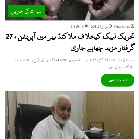
سوات کی خبریں
Niaz Khan
نومبر 24, 2018
0
148
تحریک لبیک کیخلاف ملاکنڈ بھر میں آپریشن ، 27
گرفتار مزید چھاپے جاری
سوات (زما سوات ڈاٹ کام ، تازہ ترین۔ 24 نومبر 2018ء) ملک بھر کی طرح سوات سمیت
ملاکنڈ ڈویژن میں…
» مزید پڑھیں