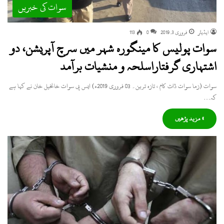
سوات کی خبریں
ایڈیٹر
فروری 3, 2019
0
113
سوات پولیس کا مینگورہ شہر میں سرچ آپریشن، دو
اشتہاری گرفتاراسلحہ و منشیات برآمد
سوات (زما سوات ڈاٹ کام ، تازہ ترین۔ 03 فروری 2019ء) ایس پی سوات خانخیل خان نے کہا ہے
کہ…
» مزید پڑھیں