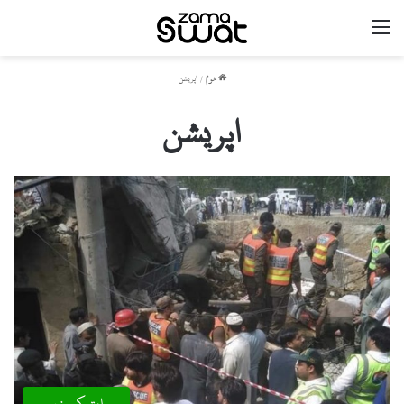
مینو
ھوم
/
اپریشن
اپریشن