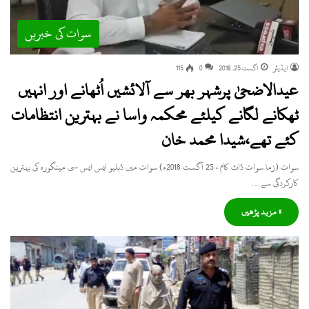
سوات کی خبریں
ایڈیٹر
اگست 25, 2018
0
115
عیدالاضحیٰ پرشہر بھر سے آلائشیں اُٹھانے اور انہیں
ٹھکانے لگانے کیلئے محکمہ واسا نے بہترین انتظامات
کئے تھے،شیدا محمد خان
سوات (زما سوات ڈاٹ کام ، 25 آگست 2018ء) سوات میں ڈبلیو ایس ایس سی مینگورہ کی بہترین
کارکردگی سے…
» مزید پڑھیں