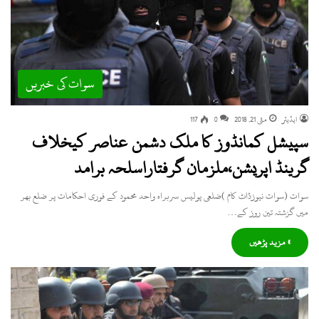
سوات کی خبریں
ایڈیٹر
مئی 21, 2018
0
117
سپیشل کمانڈوز کا ملک دشمن عناصر کیخلاف
گرینڈ اپریشن،ملزمان گرفتاراسلحہ برامد
سوات (سوات نیوزڈاٹ کام )ضلعی پولیس سربراہ واحد محمود کے فوری احکامات پر ضلع بھر
میں گزشتہ تین روز کے…
» مزید پڑھیں