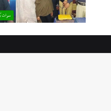
سوات ک