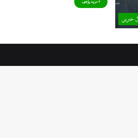
» مزید پڑھیں
ی خبریں