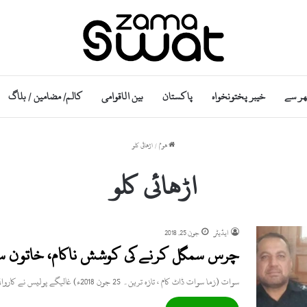
ھر سے
خیبر پختونخواہ
پاکستان
بین الاقوامی
کالم/ مضامین / بلاگ
ھوم
/
اڑھائی کلو
اڑھائی کلو
ایڈیٹر
جون 25, 2018
چرس سمگل کرنے کی کوشش ناکام، خاتون سمی
سوات (زما سوات ڈاٹ کام ، تازہ ترین۔ 25 جون 2018ء) غالیگے پولیس نے کاروائی کرتے ہوئے اعلیٰ کوالٹی کے…