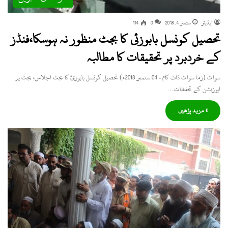
ایڈیٹر
ستمبر 4, 2018
0
114
تحصیل کونسل بابوزئی کا بجٹ منظور نہ ہوسکا،فنڈز
کے خردبرد پر تحقیقات کا مطالبہ
سوات (زما سوات ڈاٹ کام ، 04 ستمبر 2018ء) تحصیل کونسل بابوزئ کا بجٹ اجلاس، بجٹ پر
اپوزیشن کے تحفظات…
» مزید پڑھیں