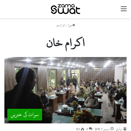
مینو
ھوم
/
اکرام خان
اکرام خان
سوات کی خبریں
ایڈیٹر
دسمبر 7, 2018
0
103