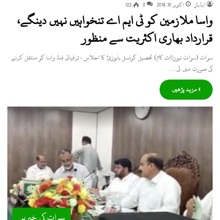
ایڈیٹر
اکتوبر 10, 2018
0
122
واسا ملازمین کو ٹی ایم اے تنخواہیں نہیں دینگے،
قرارداد بھاری اکثریت سے منظور
سوات (سوات نیوزڈاٹ کام) تحصیل کونسل بابوزئ کا اجلاس ، ترقیاتی فنڈ واسا کو منتقل کرنے
کی صورت میں ٹی…
» مزید پڑھیں
سوات کی خبریں