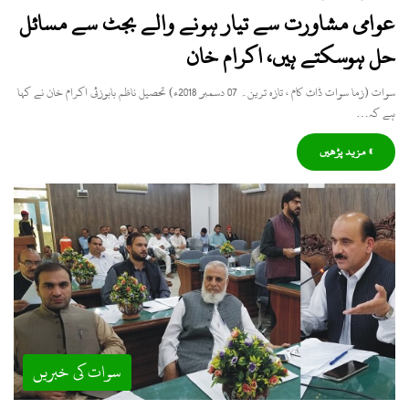
عوامی مشاورت سے تیار ہونے والے بجٹ سے مسائل
حل ہوسکتے ہیں، اکرام خان
سوات (زما سوات ڈاٹ کام ، تازہ ترین۔ 07 دسمبر 2018ء) تحصیل ناظم بابوزئی اکرام خان نے کہا
ہے کہ…
» مزید پڑھیں
سوات کی خبریں