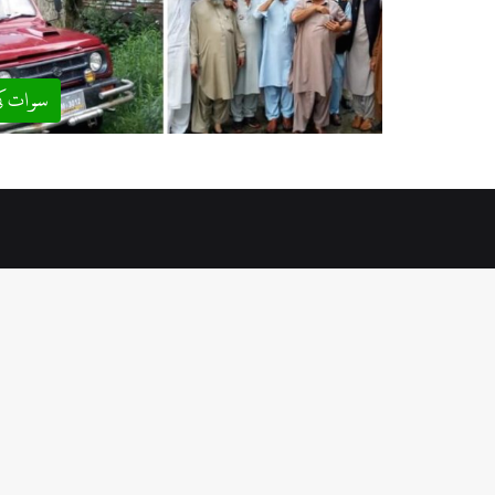
سوات ک