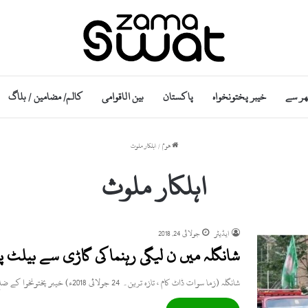
ھر سے
خیبر پختونخواہ
پاکستان
بین الاقوامی
کالم/ مضامین / بلاگ
ھوم
/
اہلکار ملوث
اہلکار ملوث
ایڈیٹر
جولائی 24, 2018
شانگلہ میں ن لیگی رہنما کی گاڑی سے بیلٹ پیپ
شانگلہ (زما سوات ڈاٹ کام ، تازہ ترین۔ 24 جولائی 2018ء) خیبر پختونخوا کے ضلع شانگلہ میں گزشتہ روز پولیس…