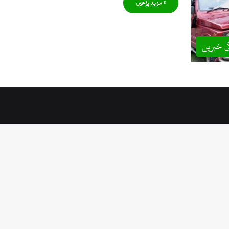
» مزید پڑھیں
ی خبریں