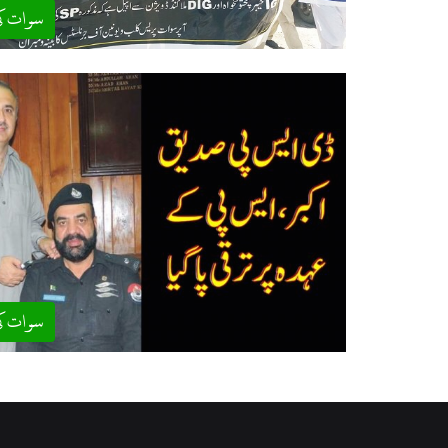
سوات ک
سوات ک