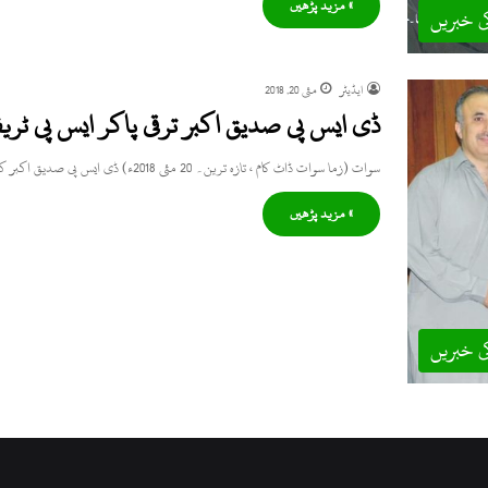
» مزید پڑھیں
ی خبریں
ایڈیٹر
مئی 20, 2018
ڈی ایس پی صدیق اکبر ترقی پاکر ایس پی ٹر
سوات (زما سوات ڈاٹ کام ، تازہ ترین۔ 20 مئی 2018ء) ڈی ایس پی صدیق اکبر کو ایس پی کے…
» مزید پڑھیں
ی خبریں