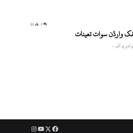
100
0
یفک وارڈن سوات تعینات
Instagram
YouTube
Facebook
X