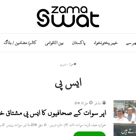
ھر سے
خیبر پختونخواہ
پاکستان
بین الاقوامی
کالم/ مضامین / بلاگ
ھوم
/
ایس پی
ایس پی
ایڈیٹر
مئی 31, 2018
اپر سوات کے صحافیوں کا ایس پی مشتاق خ
خوازہ خیلہ (زما سوات ڈاٹ کام ، تازہ ترین۔ 31 مئی 2018ء) اپر سوات پریس کلب و یونین اف جرنلسٹس…