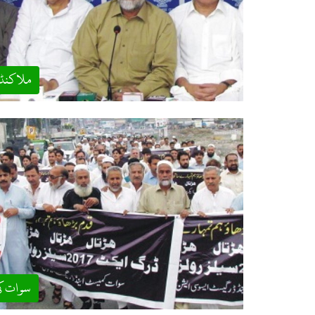
ملاکنڈ
سوات ک