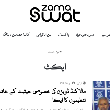
ھر سے
خیبر پختونخواہ
پاکستان
بین الاقوامی
کالم/ مضامین / بلاگ
ھوم
/
ایکٹ
ایکٹ
ایڈیٹر
مئی 26, 2018
مالاکنڈ ڈویژن کی خصوصی حیثیت کے خاتمہ
تنظیموں کا ایکا
سوات (زما سوات ڈاٹ کام ، تازہ ترین۔ 26 مئی 2018ء) ملاکنڈ ڈویژن کی خصوصی حیثیت کے خاتمے کے خلاف…