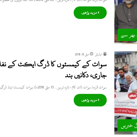
» مزید پڑھیں
 بھر سے
ایڈیٹر
مئی 15, 2018
سوات کے کیمسٹوں کا ڈرگ ایکٹ کے نفاذ
جاری، دکانیں بند
سوات (زما سوات ڈاٹ کام ، تازہ ترین۔ 15 مئی 2018ء) سوات کیمسٹ اینڈ ڈرگیسٹ ایسو سی ایشن کا ڈرگ…
» مزید پڑھیں
ی خبریں